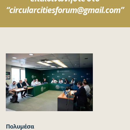
“circularcitiesforum@gmail.com”
Πολυμέσα