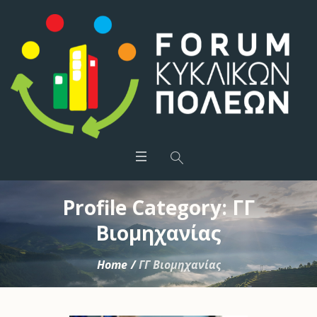
Profile Category:
ΓΓ
Βιομηχανίας
Home
/
ΓΓ Βιομηχανίας