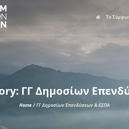
Το Σύμφω
gory:
ΓΓ Δημοσίων Επενδ
Home
/
ΓΓ Δημοσίων Επενδύσεων & ΕΣΠΑ