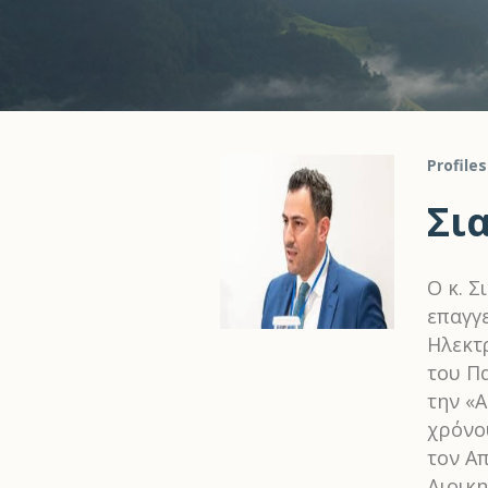
Profiles
Σι
Ο κ. Σ
επαγγ
Ηλεκτ
του Π
την «
χρόνου
τον Απ
Διοικ